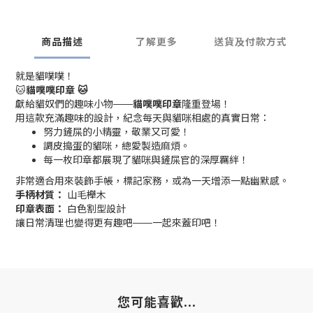
商品描述
了解更多
送貨及付款方式
就是貓噗噗！
🐱
貓噗噗印章 🐱
獻給貓奴們的趣味小物——
貓噗噗印章
隆重登場！
用這款充滿趣味的設計，紀念每天與貓咪相處的真實日常：
努力鏟屎的小精靈，敬業又可愛！
調皮搗蛋的貓咪，總愛製造麻煩。
每一枚印章都展現了貓咪與鏟屎官的深厚羈絆！
非常適合用來裝飾手帳，標記家務，或為一天增添一點幽默感。
手柄材質：
山毛櫸木
印章表面：
白色割型設計
讓日常清理也變得更有趣吧——一起來蓋印吧！
您可能喜歡...