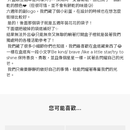
乾的顏色❤️（但很可惜，並不會有餅乾的味道🥲）
六週年的副logo，我們藏了個小彩蛋，在設計的時候也在想怎麼
銜接比較好。
是的！後面那個袋子就是五週年裝花花的袋子！
下面還把破掉的袋底補好了✨
結果無法外出😂只能無奈又無聊的躺著打開盒子裡就是裝著我們
獨處時的各種活動參考了！
我們藏了很多小細節你們也知道，我們最喜歡在盒底藏東西了😂
一樣在盒底有一段小文字Be kind/ brave /like a little star/try to
shine.保持善良、勇敢，並且像個星星一樣，試著去閃耀自己的光
芒。
我們只需要靜靜的做好自己的事情，就能閃耀著專屬我們的光
芒。
您可能喜歡...