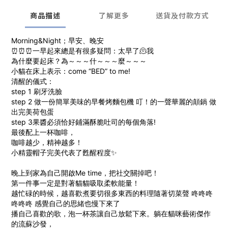
商品描述
了解更多
送貨及付款方式
Morning&Night；早安、晚安
⏰⏰⏰一早起來總是有很多疑問：太早了🫠我
為什麼要起床？為～～～什～～～麼～～～
小貓在床上表示：come “BED” to me!
清醒的儀式：
step 1 刷牙洗臉
step 2 做一份簡單美味的早餐烤麵包機 叮！的一聲華麗的顛鍋 做
出完美荷包蛋
step 3果醬必須恰好鋪滿酥脆吐司的每個角落!
最後配上一杯咖啡，
咖啡越少，精神越多！
小精靈帽子完美代表了甦醒程度✨
晚上到家為自己開啟Me time，把社交關掉吧！
第一件事一定是對著貓貓吸取柔軟能量！
越忙碌的時候，越喜歡煮要切很多東西的料理隨著切菜聲 咚咚咚
咚咚咚 感覺自己的思緒也慢下來了
播自己喜歡的歌，泡一杯茶讓自己放鬆下來。躺在貓咪藝術傑作
的流蘇沙發，