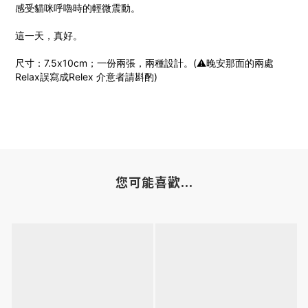
感受貓咪呼嚕時的輕微震動。
這一天，真好。
尺寸：7.5x10cm；一份兩張，兩種設計。(⚠️晚安那面的兩處
Relax誤寫成Relex 介意者請斟酌)
您可能喜歡...