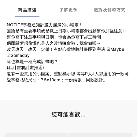
商品描述
了解更多
送貨及付款方式
NOTICE事務通知計畫力滿滿的小精靈！
無論是有重要事項或是截止日期小精靈都會出動幫你加強注意✨
幫你寫下注意事項與日期，也會為你寫下趕工時間！
偶爾鬆懈想偷懶也是人之常情嘛會啦，我會做啦～
改天改天，改天一定做！有點心虛地將計畫踢到旁邊 ☑Maybe
☑Someday
這也算是一種完成計畫吧？
(我計畫將計畫推遲)
還有一些實用的小圖案、重點標示線 等等P人J人都適用的一款可
愛事務貼紙尺寸：7.5x10cm；一份兩張，同款設計。
您可能喜歡...