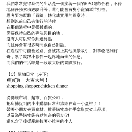
我們常常覺得我們的生活是一個接著一個的RPG遊戲任務，不停
地解任務累積經驗升等，還可能會有隻小寵物幫忙打怪。
思考要怎麼將「冒險」轉化成實用的圖案時，
想到以前自己去旅行的時候，
在那個過程中是很孤獨的，
需要保持自己的專注與目的地，
沒有人可以幫你到達終點，
而且你會有很多時間跟自己對話。
在過程中可能會迷路、會被路上其他風景吸引、對事物感到好
奇，累了就跟小夥伴一起席地而坐的休息。
而我們的生活即是一段放大版的冒險旅行。
【C】購物日常（左下）
買買買！大吉大利！
shopping shopper,chicken dinner.
從傳統市場、超市、百貨公司，
把所捕捉到的小小購物日常都濃縮在這一小盒裡了！
帶著小朋友去買食材、推著購物車伸手拿取貨架上品項、
以及滿手購物袋有點無奈的男友(?)
還包含了後援產線拉著小推車的小人